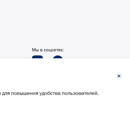
Мы в соцсетях:
ы для повышения удобства пользователей.
тве и реализации коксующегося угля и занимающую
же в Новокузнецком районе Кемеровской области