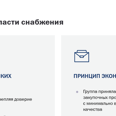
ласти снабжения
СКИХ
ПРИНЦИП ЭКО
Группа приняла
закупочных пр
репляя доверие
с минимально 
качества