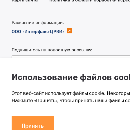
Карта сайта
Политика в области обработки перс
Раскрытие информации:
ООО «Интерфакс-ЦРКИ»
Подпишитесь на новостную рассылку:
Email
Использование файлов coo
Этот веб-сайт использует файлы cookie. Некотор
ПАО «Распадская» представляет собой группу интегр
Нажмите «Принять», чтобы принять наши файлы co
лидирующие позиции на российском рынке в своей от
и Республике Тыва.
©
Распадская,
2026
Принять