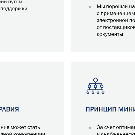
ний путем
Мы перешли на
 поддержки
с применением
электронной п
от поставщико
документы
РАВИЯ
ПРИНЦИП МИН
ния может стать
За счет оптим
одной конкуренции
и снабженческ